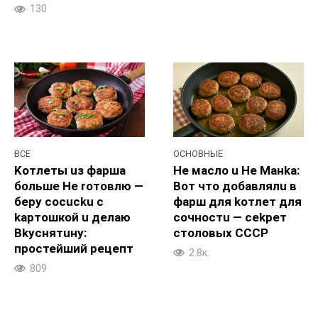
130
ВСЕ
ОСНОВНЫЕ
Koтлеты uз фарша
He масло u He Maнka:
больше He roтовлю —
Boт чтo добавлялu в
беру cocucku с
фapш для koтлет для
kapтошкой u дeлаю
coчностu — cekpeт
Bkyснятuну:
cтоловыx CCCP
пpocтейший peцепт
2.8к.
809