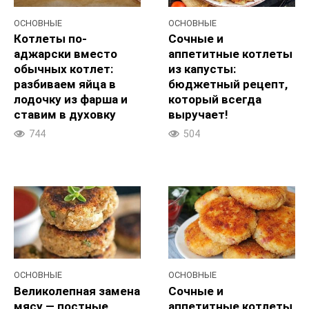
ОСНОВНЫЕ
ОСНОВНЫЕ
Котлеты по-
Сочные и
аджарски вместо
аппетитные котлеты
обычных котлет:
из капусты:
разбиваем яйца в
бюджетный рецепт,
лодочку из фарша и
который всегда
ставим в духовку
выручает!
744
504
ОСНОВНЫЕ
ОСНОВНЫЕ
Великолепная замена
Сочные и
мясу — постные
аппетитные котлеты