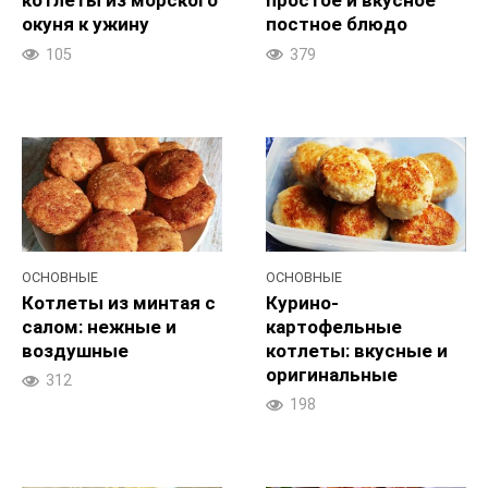
котлеты из морского
простое и вкусное
окуня к ужину
постное блюдо
105
379
ОСНОВНЫЕ
ОСНОВНЫЕ
Котлеты из минтая с
Курино-
салом: нежные и
картофельные
воздушные
котлеты: вкусные и
оригинальные
312
198