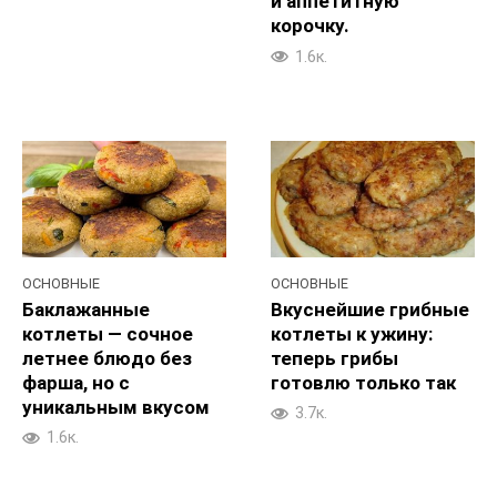
и аппетитную
корочку.
1.6к.
ОСНОВНЫЕ
ОСНОВНЫЕ
Баклажанные
Вкуснейшие грибные
котлеты — сочное
котлеты к ужину:
летнее блюдо без
теперь грибы
фарша, но с
готовлю только так
уникальным вкусом
3.7к.
1.6к.