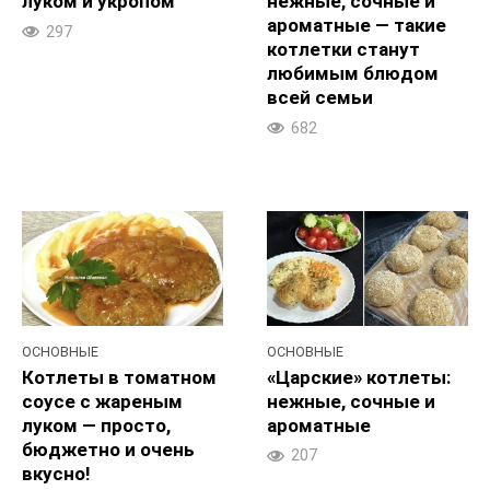
луком и укропом
нежные, сочные и
ароматные — такие
297
котлетки станут
любимым блюдом
всей семьи
682
ОСНОВНЫЕ
ОСНОВНЫЕ
Котлеты в томатном
«Царские» котлеты:
соусе с жареным
нежные, сочные и
луком — просто,
ароматные
бюджетно и очень
207
вкусно!