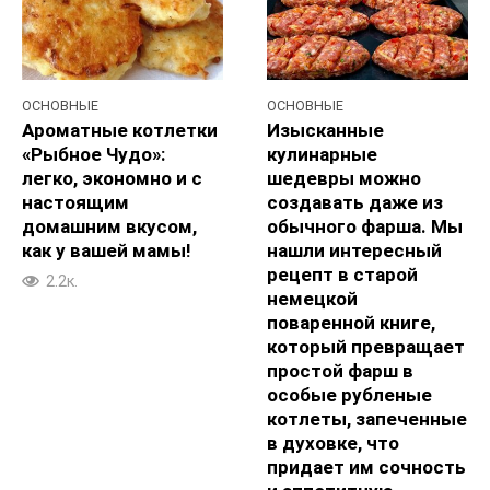
ОСНОВНЫЕ
ОСНОВНЫЕ
Ароматные котлетки
Изысканные
«Рыбное Чудо»:
кулинарные
легко, экономно и с
шедевры можно
настоящим
создавать даже из
домашним вкусом,
обычного фарша. Мы
как у вашей мамы!
нашли интересный
рецепт в старой
2.2к.
немецкой
поваренной книге,
который превращает
простой фарш в
особые рубленые
котлеты, запеченные
в духовке, что
придает им сочность