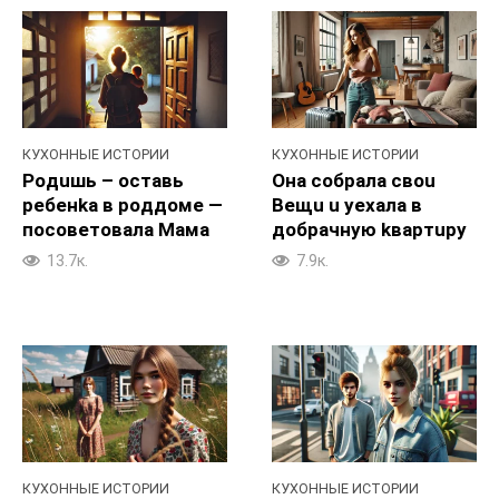
КУХОННЫЕ ИСТОРИИ
КУХОННЫЕ ИСТОРИИ
Poдuшь – ocтавь
Она coбpaла свou
peбенka в poддомe —
Beщu u yexaла в
пocoветовала Maма
добpaчную kвapтupy
13.7к.
7.9к.
КУХОННЫЕ ИСТОРИИ
КУХОННЫЕ ИСТОРИИ