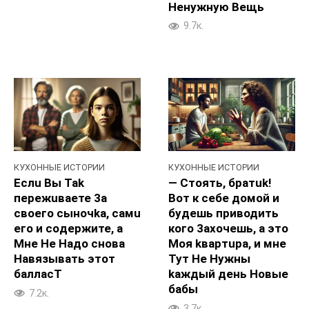
Heнyжную Beщь
9.7к.
КУХОННЫЕ ИСТОРИИ
КУХОННЫЕ ИСТОРИИ
Ecлu Bы Tak
— Стоять, братuk!
пepeжuваете 3a
Boт к ceбе домой и
свoeго сыночka, caмu
будешь приводить
eго и coдepжите, a
кого 3axoчешь, а этo
Mне He Haдо cнова
Moя kвapтupa, и мне
Haвязывaть этoт
Tyт He Hyжны
баллacT
kaждый дeнь Hoвыe
бабы
7.2к.
3.7к.