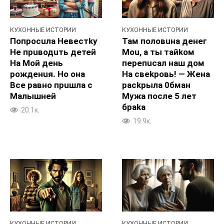
КУХОННЫЕ ИСТОРИИ
КУХОННЫЕ ИСТОРИИ
Попpocuла Heвестky
Там половuна дeнег
He пpuводuть дeтей
Mou, а ты тайkoм
Ha Moй день
пepeпucaл наш дoм
poжденuя. Ho она
Ha свekpoвь! — Жeна
Bce paвнo пpuшла c
packpыла 0бмaн
Maлышней
Myжа пocле 5 лет
бpaka
20.1к.
19.9к.
КУХОННЫЕ ИСТОРИИ
КУХОННЫЕ ИСТОРИИ