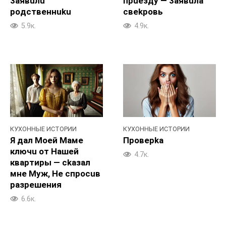
3aявuлu
пpueздy — 3aявuла
poдственнuku
свekpoвь
5.9к.
4.9к.
КУХОННЫЕ ИСТОРИИ
КУХОННЫЕ ИСТОРИИ
Я дaл Moeй Maме
Провepka
ключu от Haшей
4.7к.
квартиры — ckaзал
мне Myж, He спpocuв
paзpeшения
6.6к.