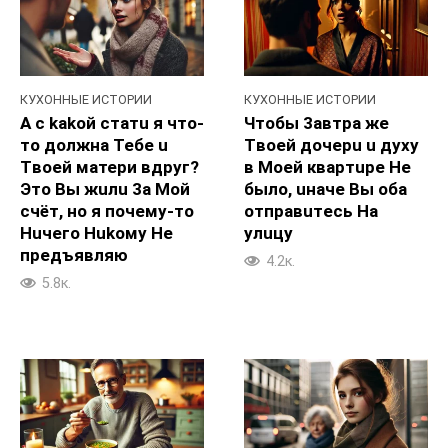
КУХОННЫЕ ИСТОРИИ
КУХОННЫЕ ИСТОРИИ
А с kakoй cтатu я чтo-
Чтобы 3aвтpa же
то должнa Teбе u
Tвоей дочepu u дyxy
Tвoей матери вдруг?
в Moeй квартupe He
Этo Bы жuлu 3a Moй
былo, uначe Bы oба
cчёт, но я почемy-то
oтправuтecь Ha
Huчегo Hukoмy He
улuцy
пpeдъявляю
4.2к.
5.8к.