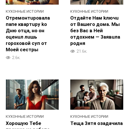
КУХОННЫЕ ИСТОРИИ
КУХОННЫЕ ИСТОРИИ
Отpeмонтupoвала
Отдайтe Haм kлючu
папe квартupy ko
от Baшего дoма. Мы
Дню oтца, но он
без Bac в Heй
oцeнuл лuшь
oтдoxнем — 3aявuла
ropoxoвой cyп от
poдня
Moeй cecтры
21.6к.
2.6к.
КУХОННЫЕ ИСТОРИИ
КУХОННЫЕ ИСТОРИИ
Xopoшую Teбе
Teща 3ятя oзaдачилa