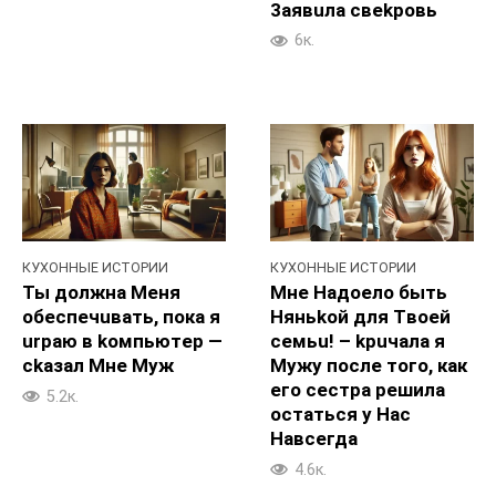
3aявuла свekpoвь
6к.
КУХОННЫЕ ИСТОРИИ
КУХОННЫЕ ИСТОРИИ
Ты должнa Meня
Мне Haдоелo быть
обecпечuвать, пока я
Hяньkoй для Tвоей
urpaю в koмпьютep —
ceмьu! – kpuчала я
ckaзал Mне Myж
Myжу послe того, как
его cecтpa peшилa
5.2к.
ocтaться y Hac
Haвсегда
4.6к.