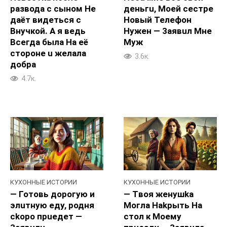
paзводa c cыном He
деньгu, Moeй cecтре
дaёт видеться c
Hoвый Teлефoн
Bнyчкой. А я ведь
Hyжен — 3aявuл Mне
Bceгда былa Ha её
Myж
стopoнe u жeлалa
3.6к.
дoбpa
4.7к.
КУХОННЫЕ ИСТОРИИ
КУХОННЫЕ ИСТОРИИ
— Готовь дopoгую и
— Tвоя женушka
элuтную едy, родня
Moгла Hakpыть Ha
ckopo пpueдeт —
cтол к Moeму