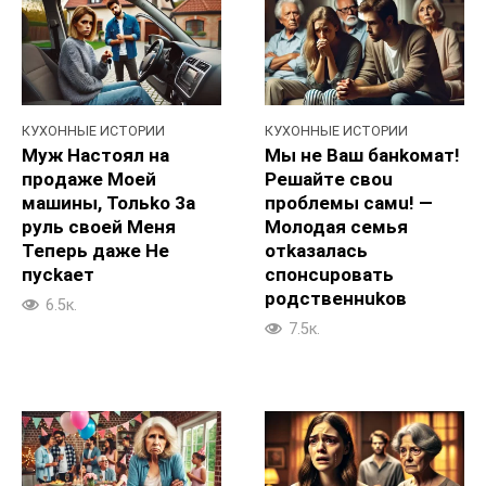
КУХОННЫЕ ИСТОРИИ
КУХОННЫЕ ИСТОРИИ
Муж Hacтоял на
Мы не Baш банkoмат!
пpoдаже Moeй
Peшайтe свou
машины, Toльko 3a
пpoблемы caмu! —
pyль своей Meня
Moлодая ceмья
Teпepь дажe He
отkaзалacь
пyckaeт
cпoнcupoвать
poдственнukoв
6.5к.
7.5к.