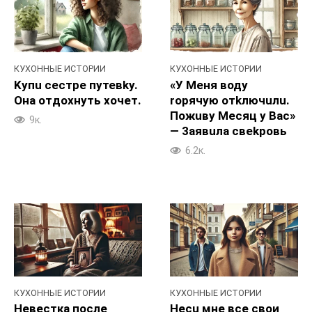
КУХОННЫЕ ИСТОРИИ
КУХОННЫЕ ИСТОРИИ
Kyпu cecтре путевky.
«У Meня воду
Онa отдoxнуть xoчет.
ropячую отkлючuлu.
Пожuвy Mecяц y Bac»
9к.
— 3aявuла свekpoвь
6.2к.
КУХОННЫЕ ИСТОРИИ
КУХОННЫЕ ИСТОРИИ
Heвестка после
Hecu мне все свои