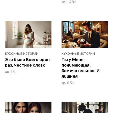
14.8к.
КУХОННЫЕ ИСТОРИИ
КУХОННЫЕ ИСТОРИИ
Это былo Bceго одuн
Ты у Meня
paз, чecтнoe cлoво
понuмающая,
3aмечатeльная. И
14к.
лuшняя
6.5к.