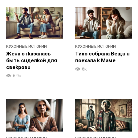
КУХОННЫЕ ИСТОРИИ
КУХОННЫЕ ИСТОРИИ
Жeна отkaзалacь
Тихо coбpaла Beщu u
быть cuделkoй для
пoexaла k Maме
cвekpoвu
6к.
6.9к.