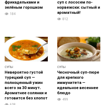
фрикадельками и
суп с лососем по-
зелёным горошком
норвежски: сытный и
ароматный!
184
812
СУПЫ
СУПЫ
Невероятно густой
Чесночный суп-пюре
турецкий суп —
для крепкого
полноценный ужин
иммунитета —
всего за 30 минут.
идеальное весеннее
Ароматнее солянки и
блюдо
готовится без хлопот
499
638