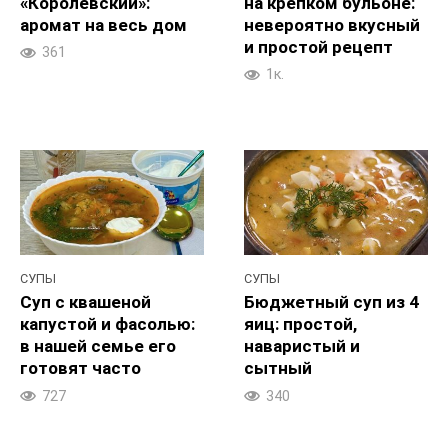
«Королевский»:
на крепком бульоне:
аромат на весь дом
невероятно вкусный
и простой рецепт
361
1к.
СУПЫ
СУПЫ
Суп с квашеной
Бюджетный суп из 4
капустой и фасолью:
яиц: простой,
в нашей семье его
наваристый и
готовят часто
сытный
727
340