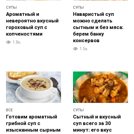
СУПЫ
СУПЫ
Ароматный и
Наваристый суп
невероятно вкусный
можно сделать
гороховый суп с
сытным и без мяса:
копченостями
берем банку
консервов
1.8к.
1.5к.
ВСЕ
СУПЫ
Готовим ароматный
Сытный и вкусный
грибной суп с
суп всего за 30
изысканным сырным
минут: его вкус