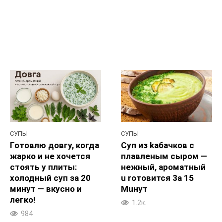
СУПЫ
СУПЫ
Готовлю довгу, когда
Cyп из kaбачков с
жарко и не хочется
плавленым сыром —
стоять у плиты:
нежный, apoматный
холодный суп за 20
u roтовится 3a 15
минут — вкусно и
Muнут
легко!
1.2к.
984