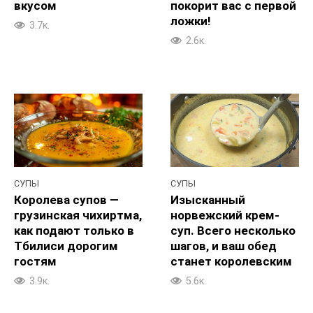
вкусом
покорит вас с первой
ложки!
3.7к.
2.6к.
СУПЫ
СУПЫ
Королева супов —
Изысканный
грузинская чихиртма,
норвежский крем-
как подают только в
суп. Всего несколько
Тбилиси дорогим
шагов, и ваш обед
гостям
станет королевским
3.9к.
5.6к.