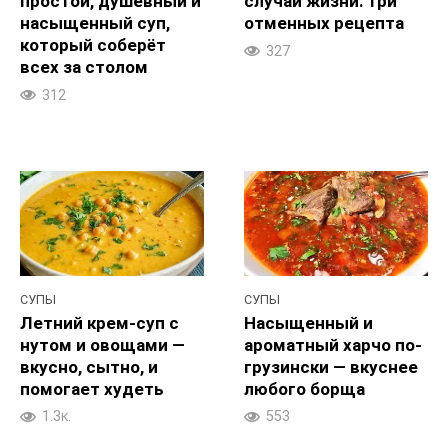
простой, душевный и
случаи жизни: три
насыщенный суп,
отменных рецепта
который соберёт
327
всех за столом
312
СУПЫ
СУПЫ
Летний крем-суп с
Насыщенный и
нутом и овощами —
ароматный харчо по-
вкусно, сытно, и
грузински — вкуснее
помогает худеть
любого борща
1.3к.
553