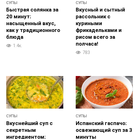
СУПЫ
СУПЫ
Быстрая солянка за
Вкусный и сытный
20 минут:
рассольник с
насыщенный вкус,
куриными
как у традиционного
фрикадельками и
блюда
рисом всего за
полчаса!
1.4к.
783
СУПЫ
СУПЫ
Вкуснейший суп с
Испанский гаспачо:
секретным
освежающий суп за 3
ингредиентом:
минуты