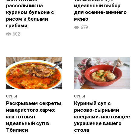
рассольник на
идеальный выбор
курином бульоне с
для осенне-зимнего
рисом и белыми
меню
грибами
679
602
СУПЫ
СУПЫ
Раскрываем секреты
Куриный суп с
наваристого харчо:
рисово-сырными
как готовят
клецками: настоящее
идеальный суп в
украшение вашего
Тбилиси
стола