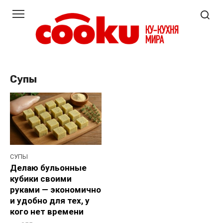
Перейти
к
контенту
Супы
СУПЫ
Делаю бульонные
кубики своими
руками — экономично
и удобно для тех, у
кого нет времени