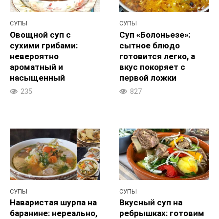
СУПЫ
СУПЫ
Овощной суп с
Суп «Болоньезе»:
сухими грибами:
сытное блюдо
невероятно
готовится легко, а
ароматный и
вкус покоряет с
насыщенный
первой ложки
235
827
СУПЫ
СУПЫ
Наваристая шурпа на
Вкусный суп на
баранине: нереально,
ребрышках: готовим