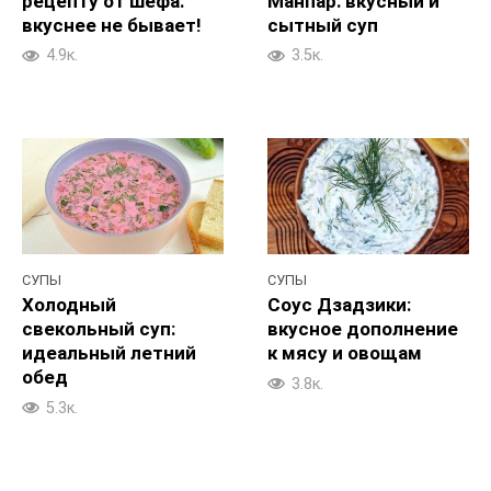
рецепту от шефа:
Манпар: вкусный и
вкуснее не бывает!
сытный суп
4.9к.
3.5к.
СУПЫ
СУПЫ
Холодный
Соус Дзадзики:
свекольный суп:
вкусное дополнение
идеальный летний
к мясу и овощам
обед
3.8к.
5.3к.