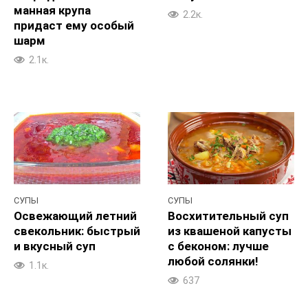
манная крупа
2.2к.
придаст ему особый
шарм
2.1к.
СУПЫ
СУПЫ
Освежающий летний
Восхитительный суп
свекольник: быстрый
из квашеной капусты
и вкусный суп
с беконом: лучше
любой солянки!
1.1к.
637