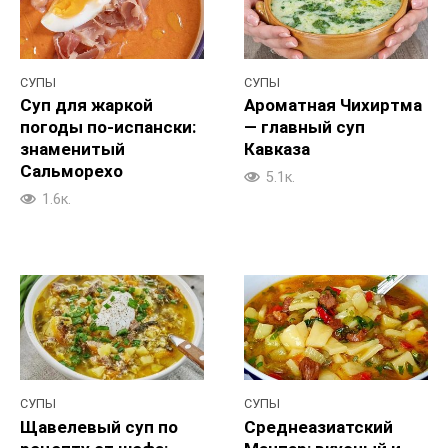
СУПЫ
СУПЫ
Суп для жаркой
Ароматная Чихиртма
погоды по-испански:
— главный суп
знаменитый
Кавказа
Сальморехо
5.1к.
1.6к.
СУПЫ
СУПЫ
Щавелевый суп по
Среднеазиатский