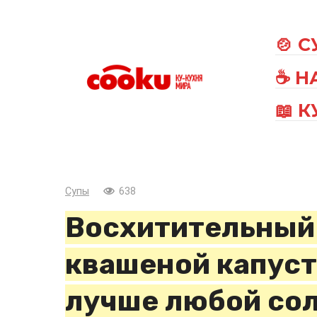
Перейти
к
🍲 
контенту
☕ Н
📖 
Супы
638
Восхитительный 
квашеной капуст
лучше любой сол