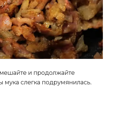
емешайте и продолжайте
ы мука слегка подрумянилась.