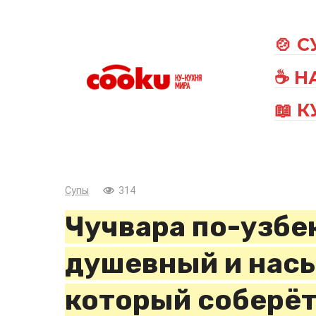
Перейти
к
🍲 
контенту
☕ Н
📖 
Супы
314
Чучвара по-узбек
душевный и нас
который соберёт