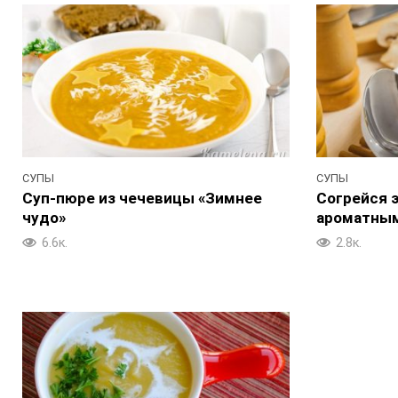
СУПЫ
СУПЫ
Суп-пюре из чечевицы «Зимнее
Согрейся 
чудо»
ароматным
6.6к.
2.8к.