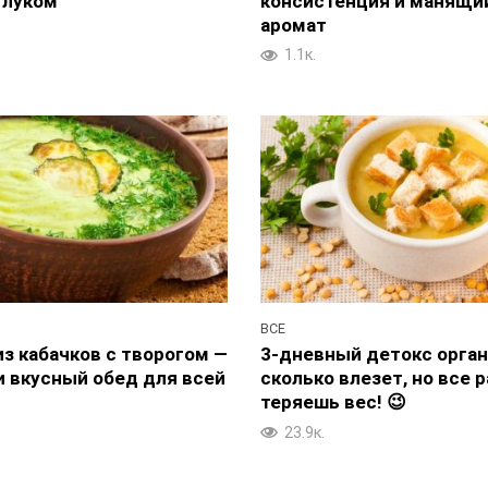
 луком
консистенция и манящи
аромат
1.1к.
ВСЕ
з кабачков с творогом —
3-дневный детокс орган
и вкусный обед для всей
сколько влезет, но все 
теряешь вес! 😉
23.9к.