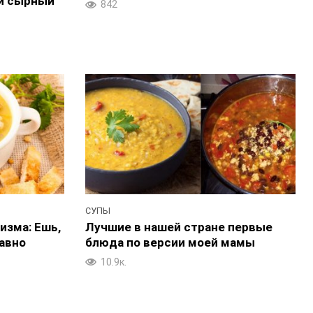
й сырный
842
СУПЫ
изма: Ешь,
Лучшие в нашей стране первые
равно
блюда по версии моей мамы
10.9к.