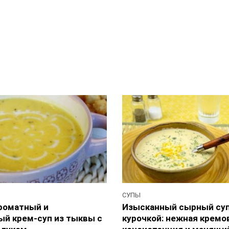
СУПЫ
роматный и
Изысканный сырный суп
ый крем-суп из тыквы с
курочкой: нежная кремо