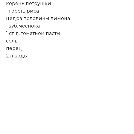
корень петрушки
1 горсть риса
цедра половины лимона
1 зуб. чеснока
1 ст. л. томатной пасты
соль
перец
2 л воды