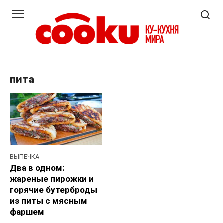
Перейти
к
контенту
пита
ВЫПЕЧКА
Два в одном:
жареные пирожки и
горячие бутерброды
из питы с мясным
фаршем