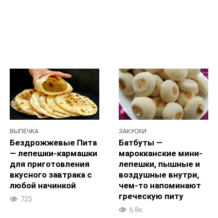
ВЫПЕЧКА
ЗАКУСКИ
Бездрожжевые Пита
Батбуты —
— лепешки-кармашки
марокканские мини-
для приготовления
лепешки, пышные и
вкусного завтрака с
воздушные внутри,
любой начинкой
чем-то напоминают
греческую питу
725
6.8к.