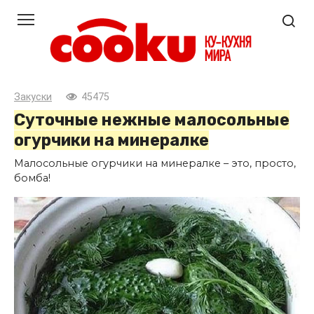
Перейти
к
контенту
Закуски
45475
Суточные нежные малосольные
огурчики на минералке
Малосольные огурчики на минералке – это, просто,
бомба!