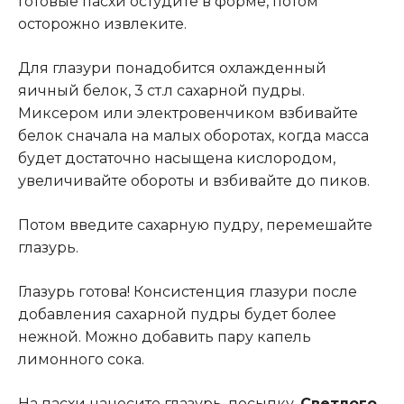
Готовые пасхи остудите в форме, потом
осторожно извлеките.
Для глазури понадобится охлажденный
яичный белок, 3 ст.л сахарной пудры.
Миксером или электровенчиком взбивайте
белок сначала на малых оборотах, когда масса
будет достаточно насыщена кислородом,
увеличивайте обороты и взбивайте до пиков.
Потом введите сахарную пудру, перемешайте
глазурь.
Глазурь готова! Консистенция глазури после
добавления сахарной пудры будет более
нежной. Можно добавить пару капель
лимонного сока.
На пасхи нанесите глазурь, посыпку.
Светлого