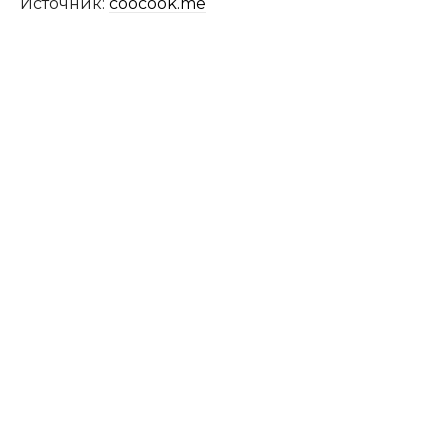
Источник:
coocook.me