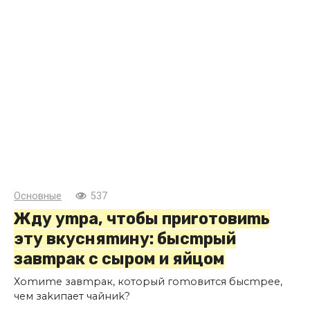
Основные
537
Жду уmра, чтобы приrотовиmь
эту вкусняmину: бысmрый
завmрак с сыром и яйцом
Хоmиmе завmрак, который гоmовится бысmрее,
чем заkипает чайниk?