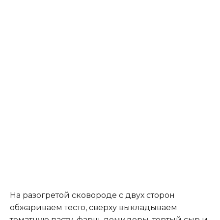
На разогретой сковороде с двух сторон
обжариваем тесто, сверху выкладываем
томатную пасту, фарш, помидоры, тертый сыр и