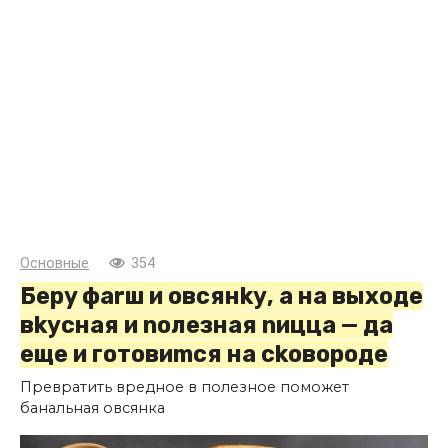
Основные
354
Бeрy фаrш и овсянkу, а на выходе
вkусная и nолезная nицца — да
еще и готовиmся на сkовороде
Превратить вредное в полезное поможет
банальная овсянка