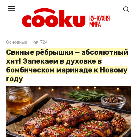
Перейти
к
контенту
Основные
724
Свиные рёбрышки — абсолютный
хит! Запекаем в духовке в
бомбическом маринаде к Новому
году