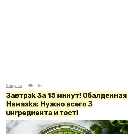
Закуски
1.8к.
Завтpak 3a 15 минут! Oбалденная
Haмазka: Hyжно всего 3
uнrpeдиента и тост!