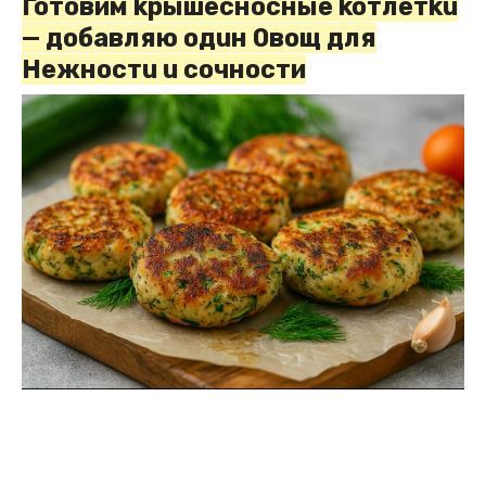
Готовим kpышесносные koтлетku
— добавляю одuн 0вощ для
Heжностu u coчности