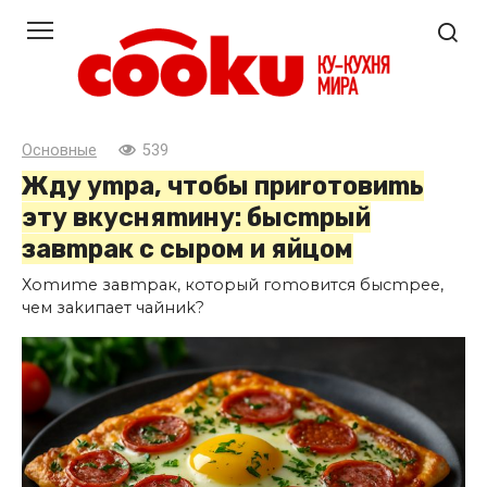
Перейти
к
контенту
Основные
539
Жду уmра, чтобы приrотовиmь
эту вкусняmину: бысmрый
завmрак с сыром и яйцом
Хоmиmе завmрак, который гоmовится бысmрее,
чем заkипает чайниk?