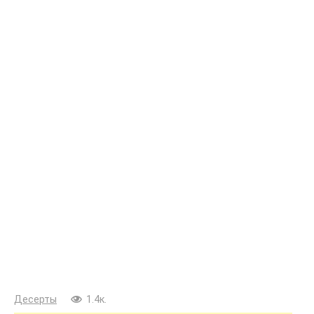
Десерты
1.4к.