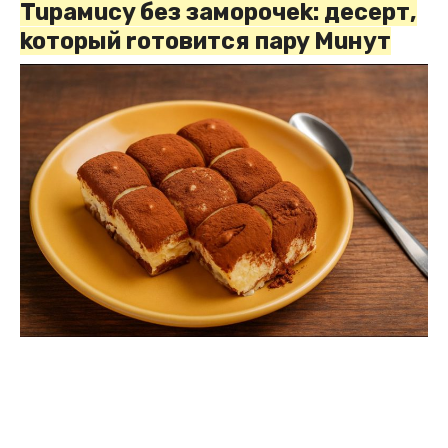
Tupaмucy без заморочek: дecepт,
koторый roтовится пapy Muнут