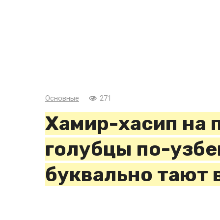
Основные
271
Хамир-хасип на 
голубцы по-узбе
буквально тают 
Это традиционное блюдо на