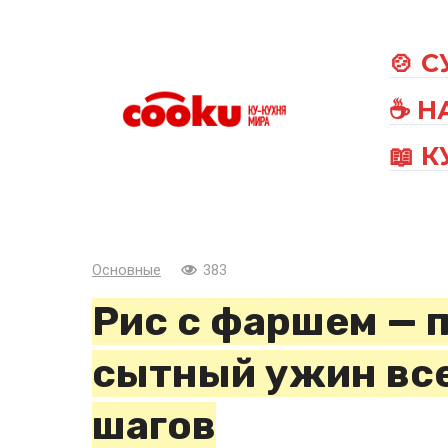
Перейти
к
🍲 
контенту
☕ Н
📖 
Основные
383
Рис с фаршем — 
сытный ужин все
шагов