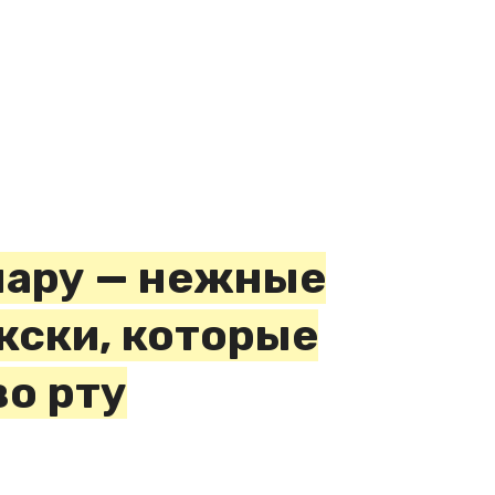
пару — нежные
кски, которые
во рту
поминает ленивые голубцы,