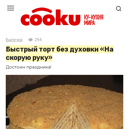
Перейти
к
контенту
Выпечка
294
Быстрый торт без духовки «Hа
скорую руку»
Достоин праздника!