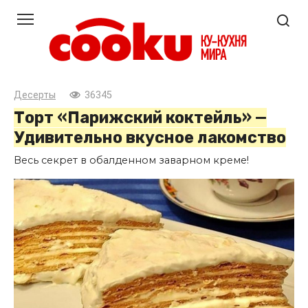
Перейти
к
контенту
Десерты
36345
Торт «Парижский коктейль» —
Удивительно вкусное лакомство
Весь секрет в обалденном заварном креме!