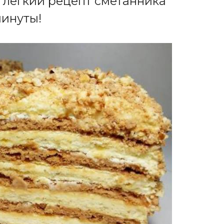
 лёгкий рецепт сметанника
минуты!