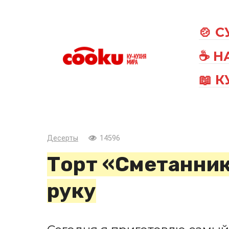
Перейти
к
🍲 
контенту
☕ Н
📖 
Десерты
14596
Торт «Сметанник
руку