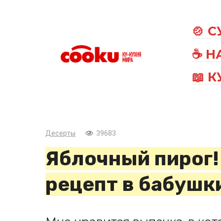
Перейти
к
🍲 
контенту
☕ Н
📖 
Десерты
39683
Яблочный пирог!
рецепт в бабушк