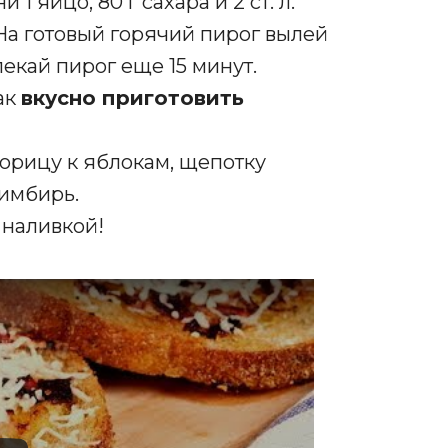
1 яйцо, 80 г сахара и 2 ст. л.
На готовый горячий пирог вылей
екай пирог еще 15 минут.
ак
вкусно приготовить
орицу к яблокам, щепотку
 имбирь.
 наливкой!