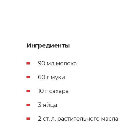
Ингредиенты
90 мл молока
60 г муки
10 г сахара
3 яйца
2 ст. л. растительного масла