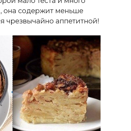
орой мало теста и много
я, она содержит меньше
ся чрезвычайно аппетитной!