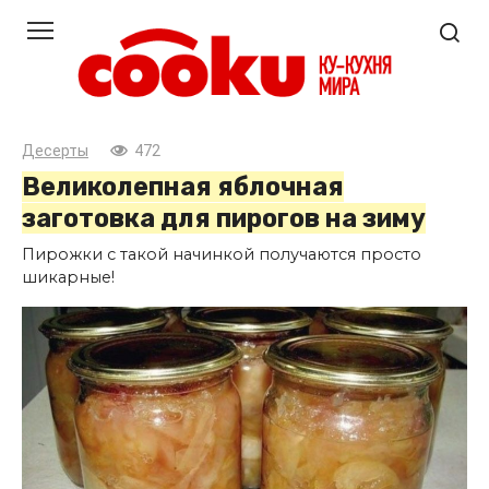
Перейти
к
контенту
Десерты
472
Великолепная яблочная
заготовка для пирогов на зиму
Пирожки с такой начинкой получаются просто
шикарные!