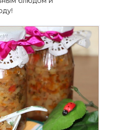
льным блюдом и
юду!