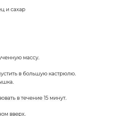
ец и сахар
лученную массу.
опустить в большую кастрюлю.
ышка.
вать в течение 15 минут.
ном вверх.