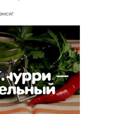
емся!