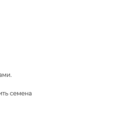
ами.
лить семена