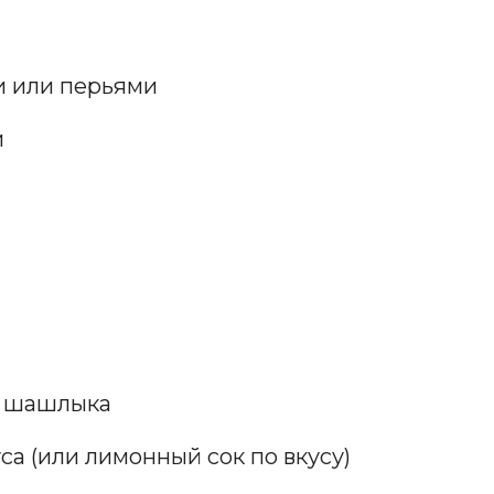
и или перьями
и
я шашлыка
са (или лимонный сок по вкусу)