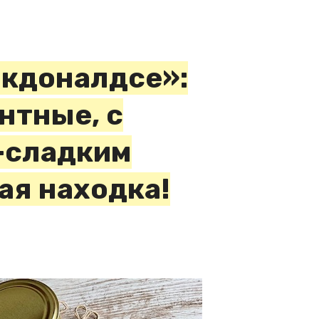
акдоналдсе»:
нтные, с
-сладким
ая находка!