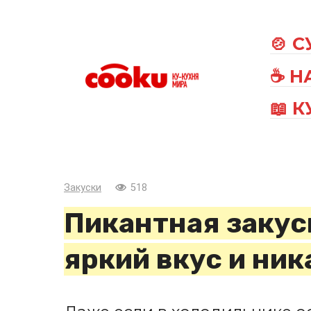
Перейти
к
🍲 
контенту
☕ Н
📖 
Закуски
518
Пикантная закуск
яркий вкус и ник