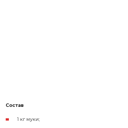
Состав
1 кг муки;