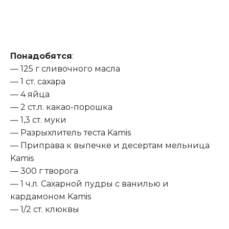
Понадобятся
:
— 125 г сливочного масла
— 1 ст
.
сахара
— 4 яйца
— 2 ст.л. какао-порошка
— 1,3 ст. муки
— Разрыхлитель теста Kamis
— Приправа к выпечке и десертам мельница
Kamis
— 300 г творога
— 1 ч.л. Сахарной пудры с ванилью и
кардамоном Kamis
— 1/2 ст. клюквы