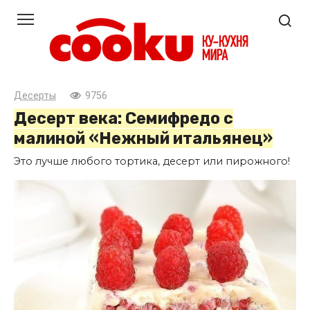
Перейти
к
контенту
Десерты
9756
Десерт века: Семифредо с
малиной «Нежный итальянец»
Это лучше любого тортика, десерт или пирожного!