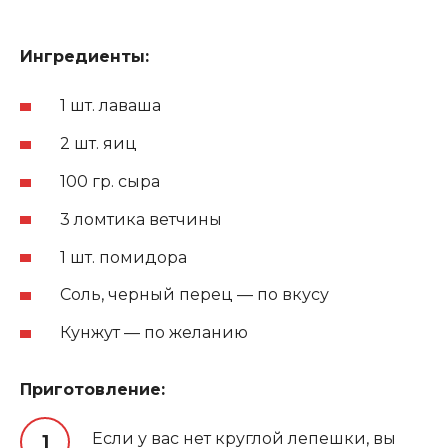
Ингредиенты:
1 шт. лаваша
2 шт. яиц
100 гр. сыра
3 ломтика ветчины
1 шт. помидора
Соль, черный перец — по вкусу
Кунжут — по желанию
Приготовление:
Если у вас нет круглой лепешки, вы