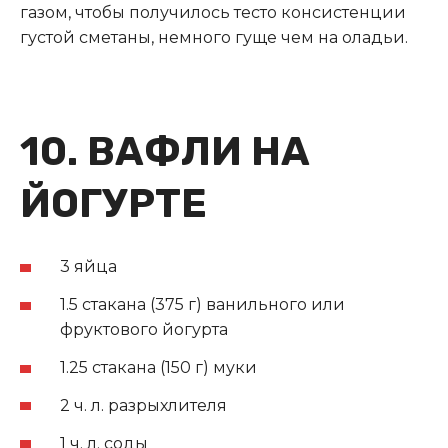
газом, чтобы получилось тесто консистенции
густой сметаны, немного гуще чем на оладьи.
10. ВАФЛИ НА
ЙОГУРТЕ
3 яйца
1.5 стакана (375 г) ванильного или
фруктового йогурта
1.25 стакана (150 г) муки
2 ч. л. разрыхлителя
1 ч. л. соды