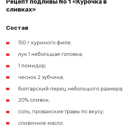
Рецепт подливы No 1 «Курочка в
сливках»
Состав
150 г куриного филе;
лук 1 небольшая головка;
1 помидор;
чеснок 2 зубчика;
болгарский перец небольшого размера;
20% сливок;
соль, прованские травы по вкусу;
сливочное масло.