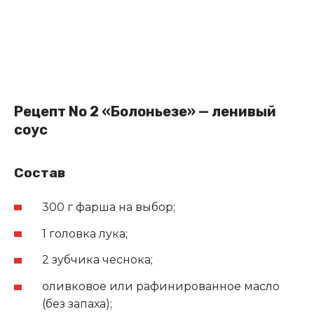
Рецепт No 2 «Болоньезе» — ленивый
соус
Состав
300 г фарша на выбор;
1 головка лука;
2 зубчика чеснока;
оливковое или рафинированное масло
(без запаха);