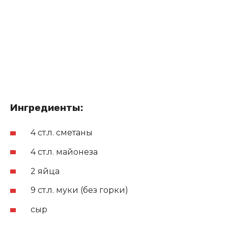
Ингредиенты:
4 ст.л. сметаны
4 ст.л. майонеза
2 яйца
9 ст.л
.
муки (без горки)
сыр