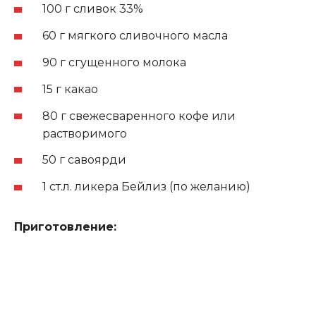
100 г сливок 33%
60 г мягкого сливочного масла
90 г сгущенного молока
15 г какао
80 г свежесваренного кофе или
растворимого
50 г савоярди
1 ст.л. ликера Бейлиз (по желанию)
Приготовление: