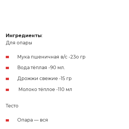
Ингредиенты
:
Для опары
Мука пшеничная в/с -23о гр
Вода тёплая -90 мл
.
Дрожжи свежие -15 гр
Молоко тёплое -110 мл
Тесто
Опара — вся