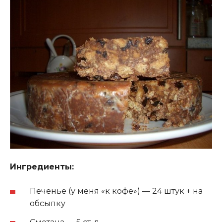
Ингредиенты:
Печенье (у меня «к кофе») — 24 штук + на
обсыпку