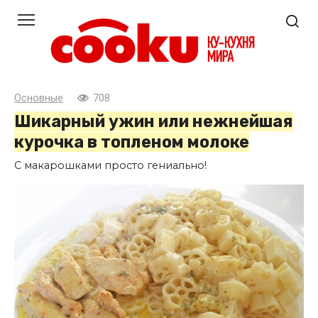
Перейти
к
контенту
Основные
708
Шикарный ужин или нежнейшая
курочка в топленом молоке
С макарошками просто гениально!