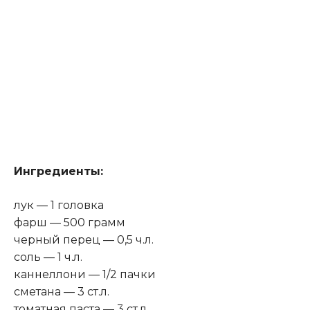
Ингредиенты:
лук — 1 головка
фарш — 500 грамм
черный перец — 0,5 ч.л.
соль — 1 ч.л.
каннеллони — 1/2 пачки
сметана — 3 ст.л.
томатная паста — 3 ст.л.