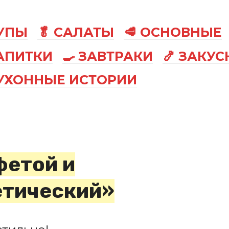
СУПЫ
🥬 САЛАТЫ
🥩 ОСНОВНЫЕ
АПИТКИ
🍳 ЗАВТРАКИ
🍤 ЗАКУС
КУХОННЫЕ ИСТОРИИ
фетой и
етический»