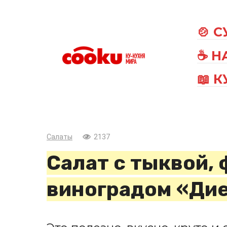
Перейти
к
🍲 
контенту
☕ Н
📖 
Салаты
2137
Салат с тыквой, 
виноградом «Ди