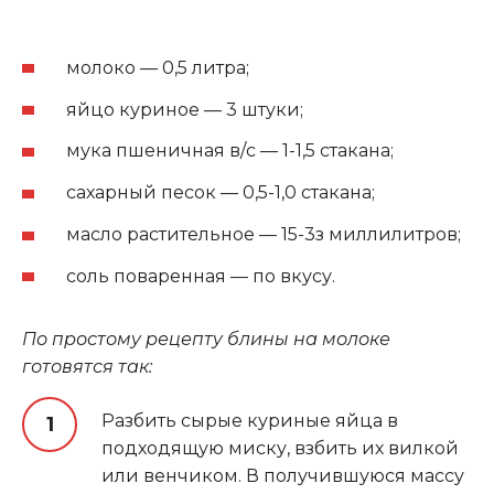
молоко — 0,5 литра;
яйцо куриное — 3 штуки;
мука пшеничная в/с — 1-1,5 стакана;
сахарный песок — 0,5-1,0 стакана;
масло растительное — 15-3з миллилитров;
соль поваренная — по вкусу.
По простому рецепту блины на молоке
готовятся так:
Разбить сырые куриные яйца в
подходящую миску, взбить их вилкой
или венчиком. В получившуюся массу