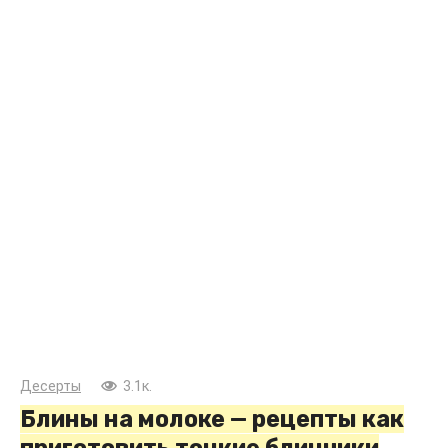
Десерты
3.1к.
Блины на молоке — рецепты как
приготовить тонкие блинчики