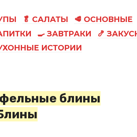
СУПЫ
🥬 САЛАТЫ
🥩 ОСНОВНЫЕ
АПИТКИ
🍳 ЗАВТРАКИ
🍤 ЗАКУС
КУХОННЫЕ ИСТОРИИ
офельные блины
«Блины