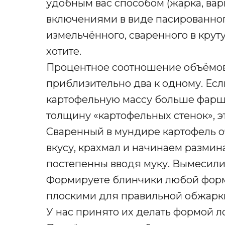
удобным вас способом (жарка, вар
включениями в виде пасированног
измельчённого, сваренного в круту
хотите.
Процентное соотношение объёмо
приблизительно два к одному. Если
картофельную массу больше фарш
толщину «картофельных стенок», эт
Сваренный в мундире картофель о
вкусу, крахмал и начинаем размин
постепенны вводя муку. Вымесили,
Формируете блинчики любой формы
плоскими для правильной обжарки
У нас принято их делать формой л