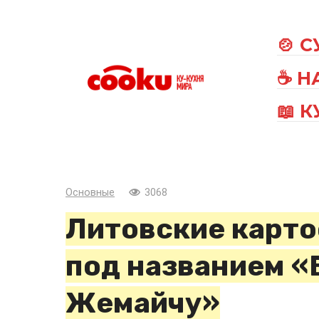
Перейти
к
🍲 
контенту
☕ Н
📖 
Основные
3068
Литовские карт
под названием 
Жемайчу»