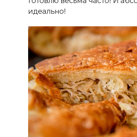
Готовлю весьма часто! И абс
идеально!