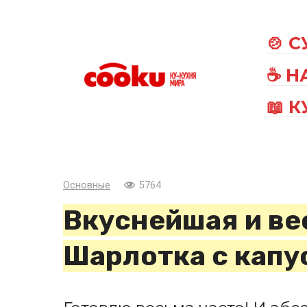
Перейти
к
🍲 
контенту
☕ Н
📖 
Основные
5764
Вкуснейшая и ве
Шарлотка с капу