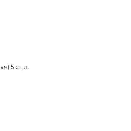
я) 5 ст
.
л.