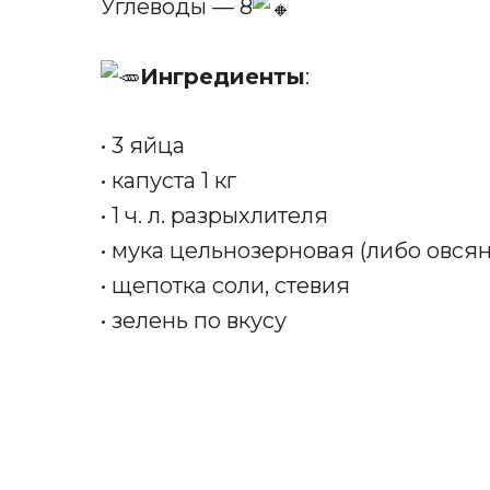
Углеводы — 8
Ингредиенты
:
• 3 яйца
• капуста 1 кг
• 1 ч. л. разрыхлителя
• мука цельнозерновая (либо овсяна
• щепотка соли, стевия
• зелень по вкусу