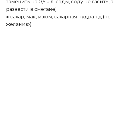
заменить на 0,5 ч.л. соды, соду не гасить, а
развести в сметане)
● сахар, мак, изюм, сахарная пудра т.д.(по
желанию)