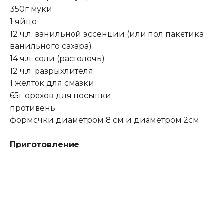
350г муки
1 яйцо
12 ч.л. ванильной эссенции (или пол пакетика
ванильного сахара)
14 ч.л. соли (растолочь)
12 ч
.
л. разрыхлителя.
1 желток для смазки
65г орехов для посыпки
противень
формочки диаметром 8 см и диаметром 2см
Приготовление
: