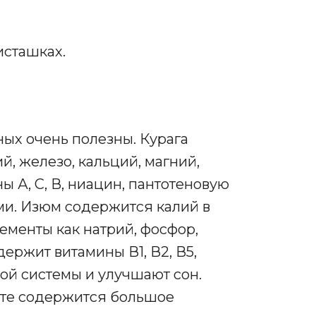
исташках.
ных очень полезны. Курага
, железо, кальций, магний,
 А, С, В, ниацин, пантотеновую
ами. Изюм содержится калий в
лементы как натрий, фосфор,
держит витамины В1, В2, В5,
ой системы и улучшают сон.
уте содержится большое