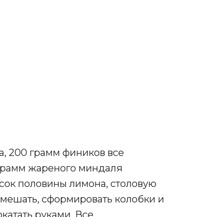
а, 200 грамм фиников все
 грамм жареного миндаля
 сок половины лимона, столовую
емешать, сформировать колобки и
катать руками. Все.