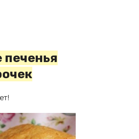
 печенья
рочек
ет!