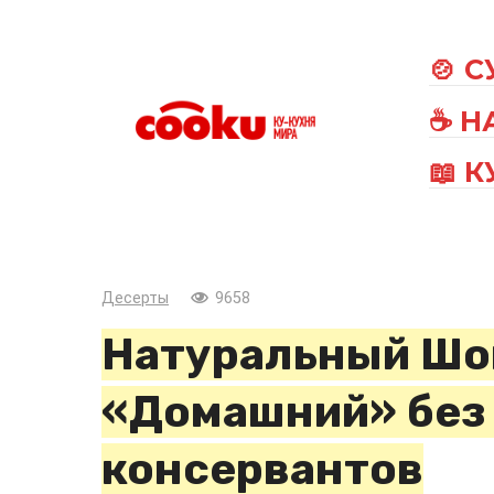
Перейти
к
🍲 
контенту
☕ Н
📖 
Десерты
9658
Натуральный Шо
«Домашний» без 
консервантов