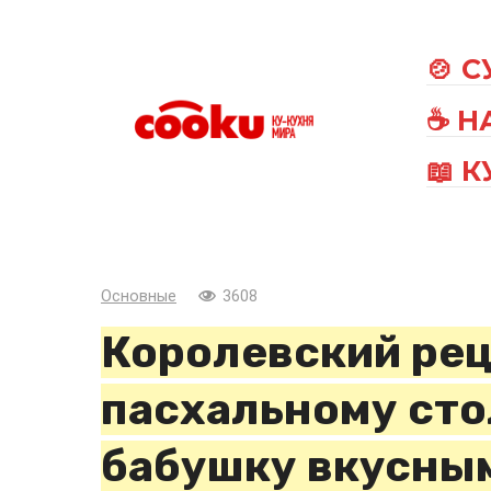
Перейти
к
🍲 
контенту
☕ Н
📖 
Основные
3608
Королевский рец
пасхальному сто
бабушку вкусны