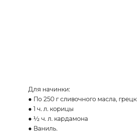
Для начинки:
● По 250 г сливочного масла, грец
● 1 ч. л. корицы
● ½ ч. л. кардамона
● Ваниль.