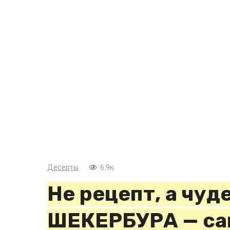
Десерты
6.9к.
Не рецепт, а чуд
ШЕКЕРБУРА — са