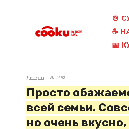
Перейти
к
🍲 
контенту
☕ Н
📖 
Десерты
4693
Просто обажаем
всей семьи. Сов
но очень вкусно,