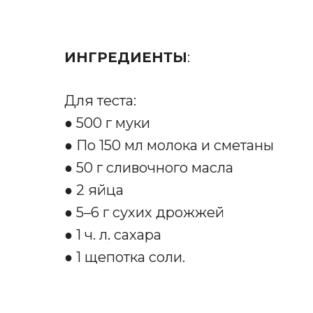
ИНГРЕДИЕНТЫ
:
Для теста:
● 500 г муки
● По 150 мл молока и сметаны
● 50 г сливочного масла
● 2 яйца
● 5–6 г сухих дрожжей
● 1 ч. л
.
сахара
● 1 щепотка соли.