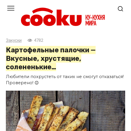
Перейти
к
контенту
Закуски
4782
Картофельные палочки —
Вкусные, хрустящие,
солененькие…
Любители похрустеть от таких не смогут отказаться!
Проверено! 😊