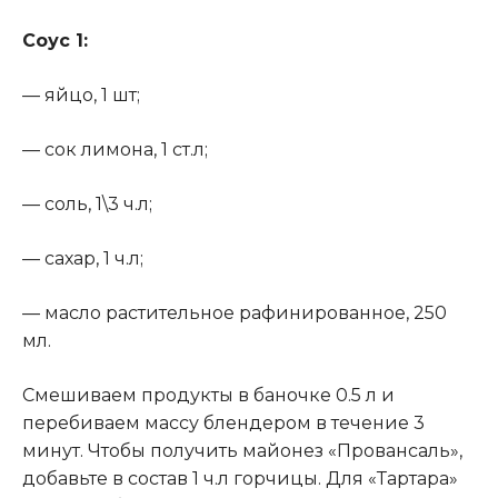
Соус 1:
— яйцо, 1 шт;
— сок лимона, 1 ст.л;
— соль, 1\3 ч.л;
— сахар, 1 ч.л;
— масло растительное рафинированное, 250
мл.
Смешиваем продукты в баночке 0.5 л и
перебиваем массу блендером в течение 3
минут. Чтобы получить майонез «Провансаль»,
добавьте в состав 1 ч.л горчицы. Для «Тартара»