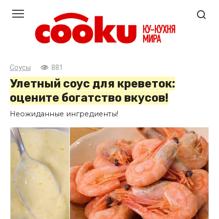
Перейти
к
контенту
Соусы
881
Улетный соус для креветок:
оцените богатство вкусов!
Неожиданные ингредиенты!