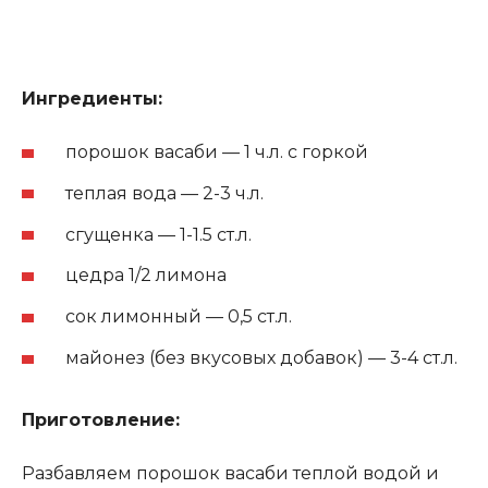
Ингредиенты:
порошок васаби — 1 ч.л. с горкой
теплая вода — 2-3 ч.л.
сгущенка — 1-1.5 ст.л.
цедра 1/2 лимона
сок лимонный — 0,5 ст.л.
майонез (без вкусовых добавок) — 3-4 ст.л.
Приготовление:
Разбавляем порошок васаби теплой водой и