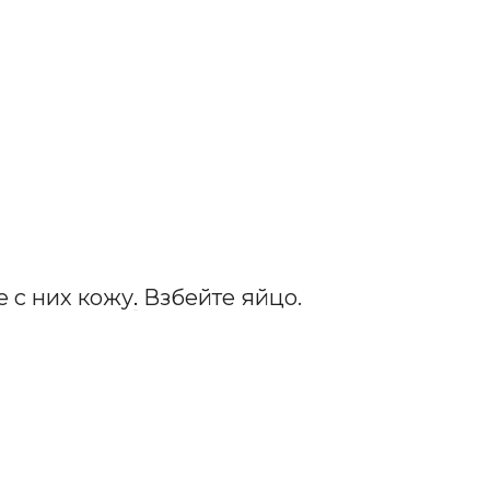
 с них кожу
.
Взбейте яйцо.