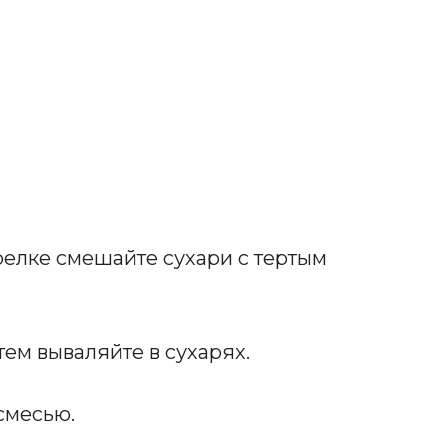
релке смешайте сухари с тертым
тем вываляйте в сухарях.
смесью.