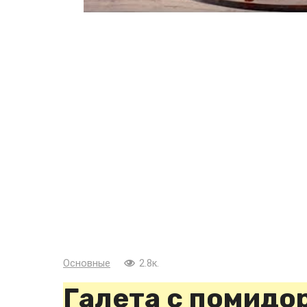
Основные
2.8к.
Галета с помидо