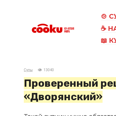
Перейти
к
🍲 
контенту
☕ Н
📖 
Супы
13040
Проверенный ре
«Дворянский»