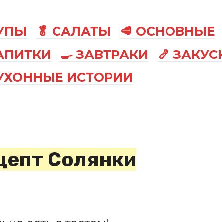
СУПЫ
🥬 САЛАТЫ
🥩 ОСНОВНЫЕ
АПИТКИ
🍳 ЗАВТРАКИ
🍤 ЗАКУС
КУХОННЫЕ ИСТОРИИ
цепт Солянки