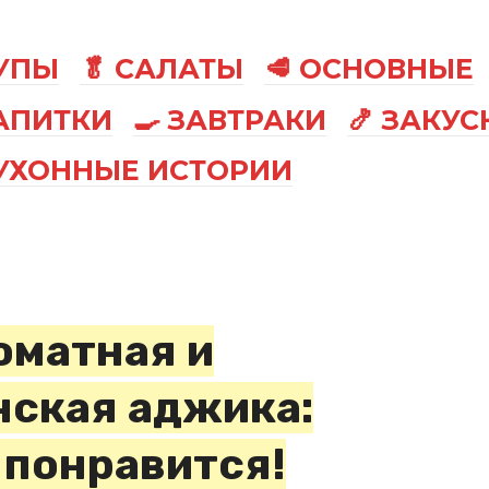
СУПЫ
🥬 САЛАТЫ
🥩 ОСНОВНЫЕ
АПИТКИ
🍳 ЗАВТРАКИ
🍤 ЗАКУС
КУХОННЫЕ ИСТОРИИ
оматная и
нская аджика:
 понравится!