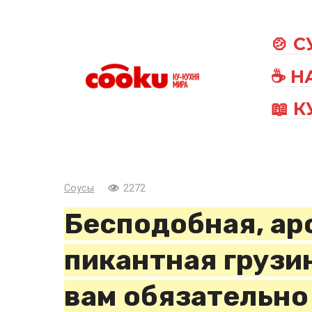
Перейти
к
🍲 
контенту
☕ Н
📖 
Соусы
2272
Бесподобная, ар
пикантная грузи
вам обязательно