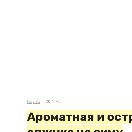
Соусы
2.3к.
Ароматная и ост