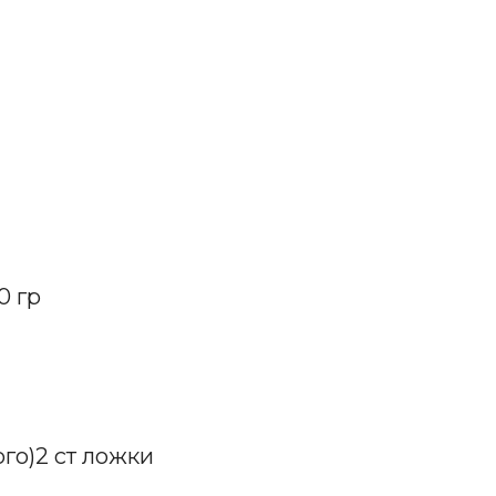
0 гр
го)2 ст ложки