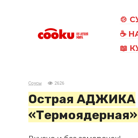
Перейти
к
🍲 
контенту
☕ Н
📖 
Соусы
2626
Острая АДЖИКА
«Термоядерная» 