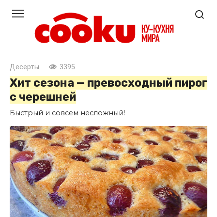
Перейти
к
контенту
Десерты
3395
Хит сезона — превосходный пирог
с черешней
Быстрый и совсем несложный!