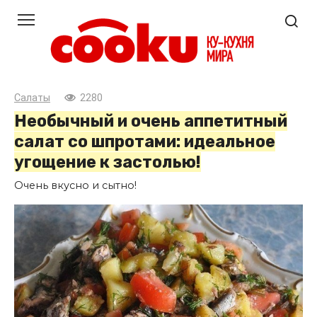
Перейти
к
контенту
Салаты
2280
Необычный и очень аппетитный
салат со шпротами: идеальное
угощение к застолью!
Очень вкусно и сытно!