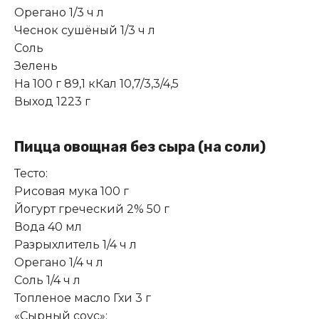
Орегано 1/3 ч л
Чеснок сушёный 1/3 ч л
Соль
Зелень
На 100 г 89,1 кКал 10,7/3,3/4,5
Выход 1223 г
Пицца овощная без сыра (на соли)
Тесто:
Рисовая мука 100 г
Йогурт греческий 2% 50 г
Вода 40 мл
Разрыхлитель 1/4 ч л
Орегано 1/4 ч л
Соль 1/4 ч л
Топленое масло Гхи 3 г
«Сырный соус»: