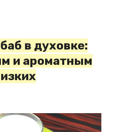
баб в духовке:
ым и ароматным
лизких