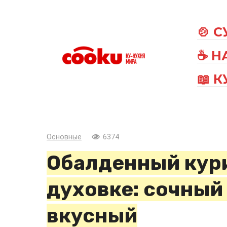
Перейти
к
🍲 
контенту
☕ Н
📖 
Основные
6374
Обалденный кур
духовке: сочный
вкусный