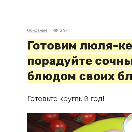
Основные
3.9к.
Готовим люля-ке
порадуйте сочн
блюдом своих б
Готовьте круглый год!